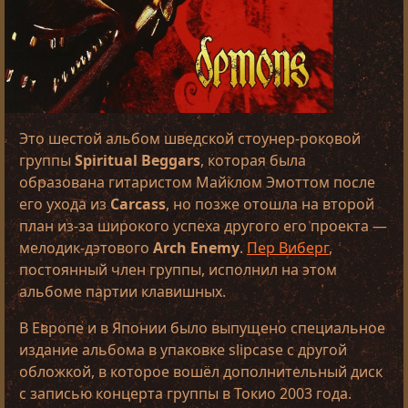
Это шестой альбом шведской стоунер-роковой
группы
Spiritual Beggars
, которая была
образована гитаристом Майклом Эмоттом после
его ухода из
Carcass
, но позже отошла на второй
план из-за широкого успеха другого его проекта —
мелодик-дэтового
Arch Enemy
.
Пер Виберг
,
постоянный член группы, исполнил на этом
альбоме партии клавишных.
В Европе и в Японии было выпущено специальное
издание альбома в упаковке slipcase с другой
обложкой, в которое вошёл дополнительный диск
с записью концерта группы в Токио 2003 года.